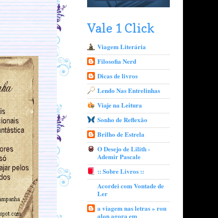
Vale 1 Click
Viagem Literária
Filosofia Nerd
Dicas de livros
Lendo Nas Entrelinhas
Viaje na Leitura
Sonho de Reflexão
Brilho de Estrela
O Desejo de Lilith -
Ademir Pascale
:: Sobre Livros ::
Acordei com Vontade de
Ler
a viagem nas letras » ron
alon agora em