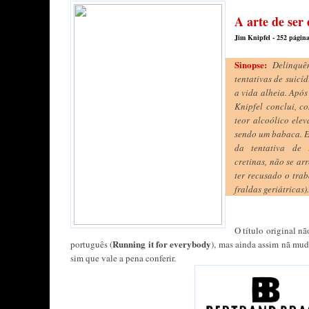
A arte de ser
Jim Knipfel - 252 página
Sinopse:
Delinquên
tentativas de suicí
a vida alheia. Apó
Knipfel conclui, c
teor alcoólico ele
sendo um babaca. E 
da tentativa de 
cretinas, não se ar
ter recusado o tra
fraldas geriátricas).
O título original n
Running it for everybody
português (
), mas ainda assim nã mud
sim que vale a pena conferir.