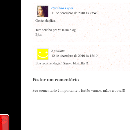
Carolina Lopes
11 de dezembro de 2010 às 23:48
Gostei da dica.
Tem selinho pra vc lá no blog.
Bjos
Anônimo
12 de dezembro de 2010 às 12:19
Boa recomendação! Sigo o blog. Bjs!!
Postar um comentário
Seu comentario é importante... Então vamos, mãos a obra!!!