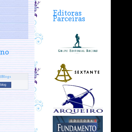
Editoras
Parceiras
 no
 blog