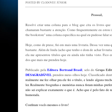
POSTED BY
CLODOVEU JÚNIOR
Pessoal,
Resolvi criar uma coluna para o blog que cita os livros que v
chamaram bastante a atenção. Como frequentemente eu estou ind
the bookstore" uma coluna específica na qual eu pudesse falar so
Hoje, como de praxe, fui em mais uma livraria. Dessa vez uma 
bastante. Além de linda (acho que tenho o dom de achar livrari
ela me apresentou títulos que eu ainda não tinha visto. Fico 
dos que mais me prendeu hoje.
Editora Bertrand Brasil
Grupo Edit
Publicado pela
, selo do
DESAGRADÁVEL
prendeu meus olhos hoje. Classificado den
realmente me fez olhar pra ele foi o título, e lendo alguns tre
ler. Realmente biografias e memórias nunca foram minhas prefe
não sei explicar exatamente o que é. Acho que é pelo fato de r
humorada.
Confiram vocês mesmos o livro!