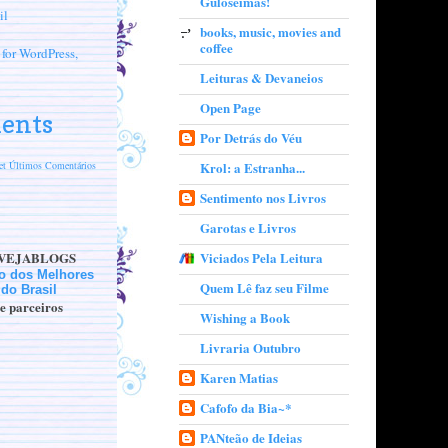
Guloseimas!
books, music, movies and
coffee
Leituras & Devaneios
Open Page
ents
Por Detrás do Véu
t Últimos Comentários
Krol: a Estranha...
Sentimento nos Livros
Garotas e Livros
do VEJABLOGS
Viciados Pela Leitura
Quem Lê faz seu Filme
de parceiros
Wishing a Book
Livraria Outubro
Karen Matias
Cafofo da Bia~*
PANteão de Ideias