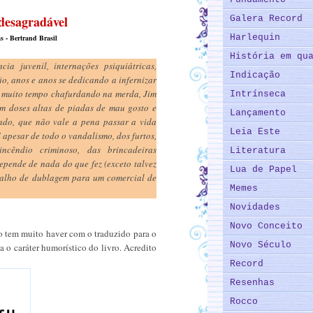
 desagradável
Galera Record
Harlequin
s - Bertrand Brasil
História em qu
cia juvenil, internações psiquiátricas,
Indicação
dio, anos e anos se dedicando a infernizar
s muito tempo chafurdando na merda, Jim
Intrínseca
om doses altas de piadas de mau gosto e
Lançamento
vado, que não vale a pena passar a vida
Leia Este
apesar de todo o vandalismo, dos furtos,
incêndio criminoso, das brincadeiras
Literatura
repende de nada do que fez (exceto talvez
Lua de Papel
balho de dublagem para um comercial de
Memes
Novidades
Novo Conceito
ão tem muito haver com o traduzido para o
Novo Século
a o caráter humorístico do livro. Acredito
Record
Resenhas
Rocco