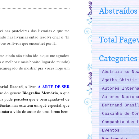
Abstraídos
i nas prateleiras das livrarias e que me
o nas livrarias então resolvi criar o "In
Total Page
bre os livros que encontrei por lá.
que ainda não tinha ido e que me agradou
Categories
as o melhor e mais bonito lugar do mundo)
encarregado de mostrar pra vocês hoje um
Abstraia-se Ne
Agatha Chistie
orial Record
A ARTE DE SER
, o livro
Autores Intern
Biografia/ Memória
tro do gênero
, o que
Autores Nacion
chos pude perceber que é bem agradável de
rências mas esta tem um quê especial, que
Bertrand Brasi
etratar a vida do autor de uma forma bem-
Caixinha de Co
Companhia das 
Eventos
Fundamento