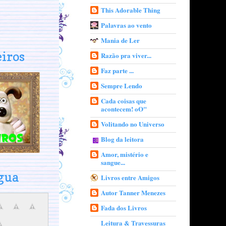
This Adorable Thing
Palavras ao vento
Mania de Ler
eiros
Razão pra viver...
Faz parte ...
Sempre Lendo
Cada coisas que
acontecem! oO"
Volitando no Universo
Blog da leitora
Amor, mistério e
sangue...
gua
Livros entre Amigos
Autor Tanner Menezes
Fada dos Livros
Leitura & Travessuras