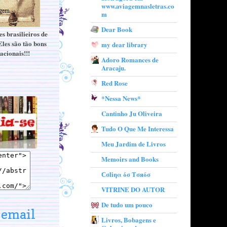
www.aviagemnasletras.co
m
Dear Book
s brasilieiros de
Eles são tão bons
my dear library
acionais!!!
Adoro Romances de
Aracaju.
Red Rose
*Nessa News*
Cantinho Ju Oliveira
Tudo O Que Me Interessa
Meu Jardim de Livros
Memoirs and Books
Сσliηα δσ Tσяδσ
VITRINE DO AUTOR
De tudo um pouco
email
Livros, Bobagens e