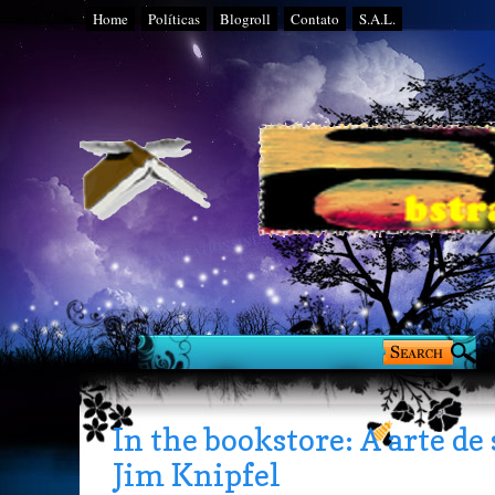
Home
Políticas
Blogroll
Contato
S.A.L.
In the bookstore: A arte de
Jim Knipfel