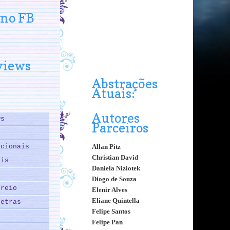
 no FB
views
Abstrações
Atuais:
Autores
ws
Parceiros
acionais
Allan Pitz
Christian David
ais
Daniela Niziotek
l
Diogo de Souza
rreio
Elenir Alves
Eliane Quintella
Letras
Felipe Santos
Felipe Pan